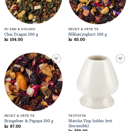
PU ERH & OOLONG
FRUKT & URTE TE
Chai Dragon 100 g
Blåbæryoghurt 100 g
kr
104.00
kr
65.00
Add to
Add to
Wishlist
Wishlist
FRUKT & URTE TE
TEUTSTYR
Matcha Visp holder hvit
Bringebær & Papaya 100 g
(keramikk)
kr
87.00