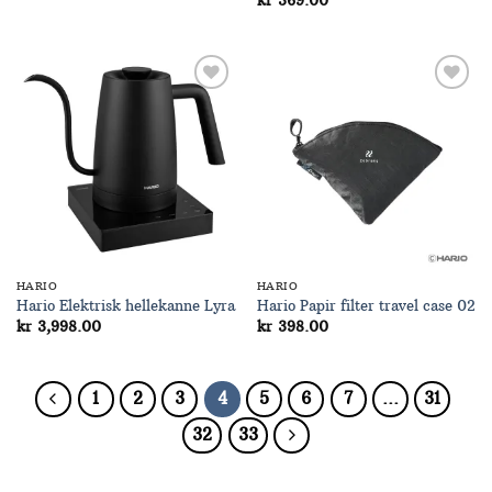
kr
369.00
Add to
Add to
Wishlist
Wishlist
HARIO
HARIO
Hario Elektrisk hellekanne Lyra
Hario Papir filter travel case 02
kr
3,998.00
kr
398.00
1
2
3
4
5
6
7
…
31
32
33