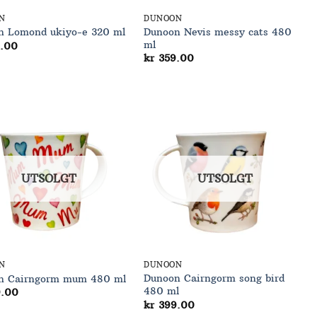
N
DUNOON
Dunoon Nevis messy cats 480
n Lomond ukiyo-e 320 ml
ml
.00
kr
359.00
Add to
Add to
Wishlist
Wishlist
UTSOLGT
UTSOLGT
N
DUNOON
Dunoon Cairngorm song bird
n Cairngorm mum 480 ml
480 ml
.00
kr
399.00