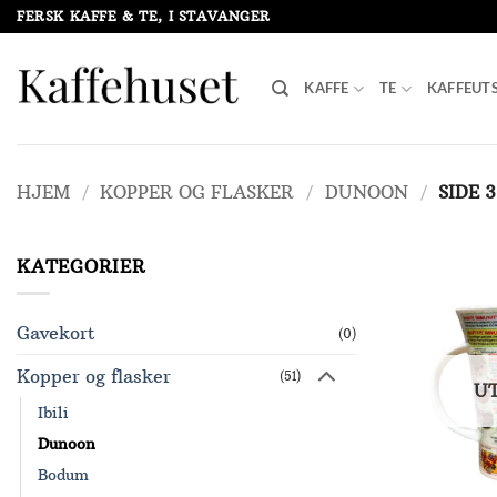
Skip
FERSK KAFFE & TE, I STAVANGER
to
content
KAFFE
TE
KAFFEUT
HJEM
/
KOPPER OG FLASKER
/
DUNOON
/
SIDE 3
KATEGORIER
Gavekort
(0)
Kopper og flasker
(51)
U
Ibili
Dunoon
Bodum