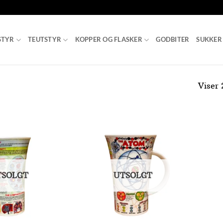
STYR
TEUTSTYR
KOPPER OG FLASKER
GODBITER
SUKKER
Viser 
Add to
Add to
Wishlist
Wishlist
TSOLGT
UTSOLGT