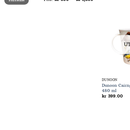
FILTRER
pris
U
DUNOON
Dunoon Cairn
480 ml
kr
399.00