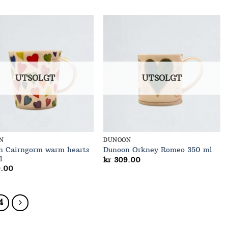
Add to
Add to
Wishlist
Wishlist
UTSOLGT
UTSOLGT
N
DUNOON
n Cairngorm warm hearts
Dunoon Orkney Romeo 350 ml
l
kr
309.00
.00
4