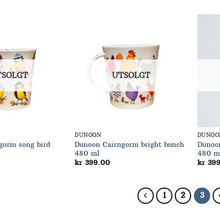
Add to
Add to
Wishlist
Wishlist
TSOLGT
UTSOLGT
DUNOON
DUNOO
gorm song bird
Dunoon Cairngorm bright bunch
Dunoo
480 ml
480 m
kr
399.00
kr
399
1
2
3