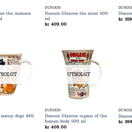
DUNOON
DUNOO
oe the immune
Dunoon Glencoe the atom 500
Dunoo
l
ml
kr
359
kr
409.00
Add to
Add to
Wishlist
Wishlist
TSOLGT
UTSOLGT
DUNOON
DUNOO
 messy dogs 480
Dunoon Glencoe organs of the
Dunoo
human body 500 ml
kr
399
kr
409.00