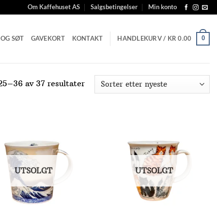
Om Kaffehuset AS
Salgsbetingelser
Min konto
 OG SØT
GAVEKORT
KONTAKT
HANDLEKURV /
KR
0.00
0
Sortert
25–36 av 37 resultater
etter
nyeste
Add to
Add to
Wishlist
Wishlist
UTSOLGT
UTSOLGT