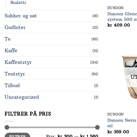
Bialetti
DUNOON
Dunoon Glenc
Sukker og søt
(16)
system 500 m
kr
409.00
Godbiter
(13)
Te
(88)
Kaffe
(31)
Kaffeutstyr
(134)
Teutstyr
(64)
U
Tilbud
(2)
Uncategorized
(2)
FILTRER PÅ PRIS
DUNOON
Dunoon Nevis
ml
kr
359.00
Min.
Makspris
Pris:
kr 300
—
kr 1,560