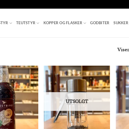
STYR
TEUTSTYR
KOPPER OG FLASKER
GODBITER
SUKKER
Viser
Add to
Add to
Wishlist
Wishlist
UTSOLGT