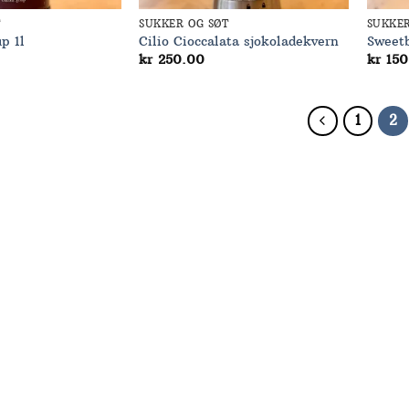
T
SUKKER OG SØT
SUKKER
p 1l
Cilio Cioccalata sjokoladekvern
Sweetb
kr
250.00
kr
150
1
2