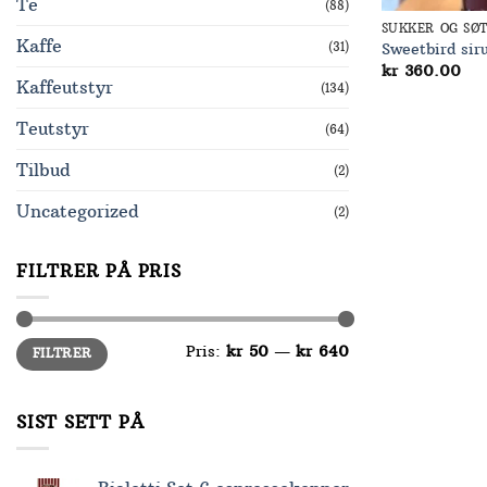
Te
(88)
SUKKER OG SØ
Kaffe
(31)
Sweetbird siru
kr
360.00
Kaffeutstyr
(134)
Teutstyr
(64)
Tilbud
(2)
Uncategorized
(2)
FILTRER PÅ PRIS
Min.
Makspris
Pris:
kr 50
—
kr 640
FILTRER
pris
SIST SETT PÅ