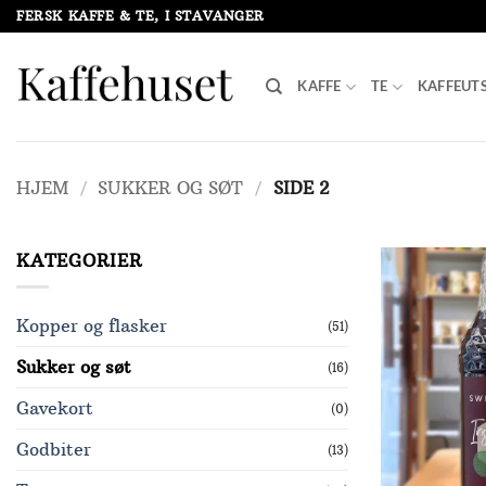
Skip
FERSK KAFFE & TE, I STAVANGER
to
content
KAFFE
TE
KAFFEUT
HJEM
/
SUKKER OG SØT
/
SIDE 2
KATEGORIER
Kopper og flasker
(51)
Sukker og søt
(16)
Gavekort
(0)
Godbiter
(13)