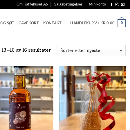
Om Kaffehuset AS
Salgsbetingelser
Min konto
 OG SØT
GAVEKORT
KONTAKT
HANDLEKURV /
KR
0.00
0
Sortert
 13–16 av 16 resultater
etter
nyeste
Add to
Add to
Wishlist
Wishlist