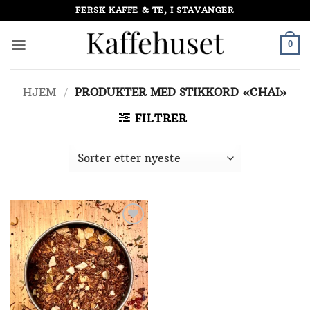
Skip
FERSK KAFFE & TE, I STAVANGER
to
content
0
HJEM
/
PRODUKTER MED STIKKORD «CHAI»
FILTRER
Add to
Wishlist