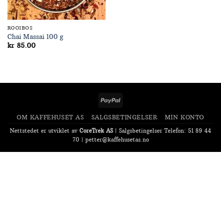
ROOIBOS
Chai Massai 100 g
kr
85.00
PayPal
OM KAFFEHUSET AS
SALGSBETINGELSER
MIN KONTO
Nettstedet er utviklet av
CoreTrek AS
|
Salgsbetingelser
Telefon: 51 89 44
70 |
petter@kaffehusetas.no