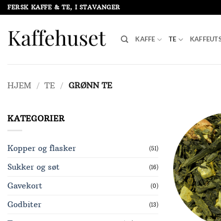
Skip
FERSK KAFFE & TE, I STAVANGER
to
content
KAFFE
TE
KAFFEUT
HJEM
/
TE
/
GRØNN TE
KATEGORIER
Kopper og flasker
(51)
Sukker og søt
(16)
Gavekort
(0)
Godbiter
(13)