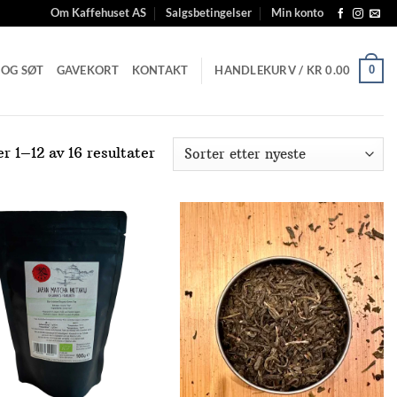
Om Kaffehuset AS
Salgsbetingelser
Min konto
 OG SØT
GAVEKORT
KONTAKT
HANDLEKURV /
KR
0.00
0
Sortert
er 1–12 av 16 resultater
etter
nyeste
Add to
Add to
Wishlist
Wishlist