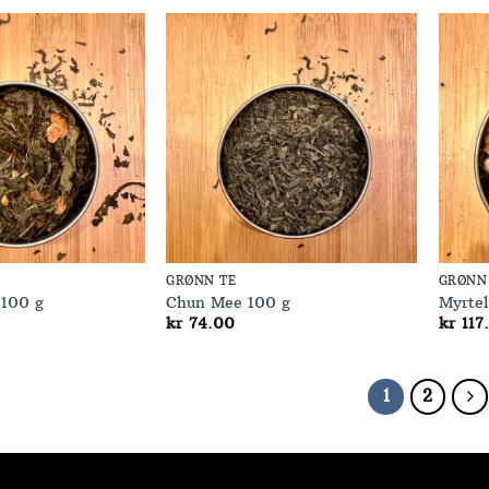
Add to
Add to
Wishlist
Wishlist
GRØNN TE
GRØNN
 100 g
Chun Mee 100 g
Myrtel
kr
74.00
kr
117
1
2