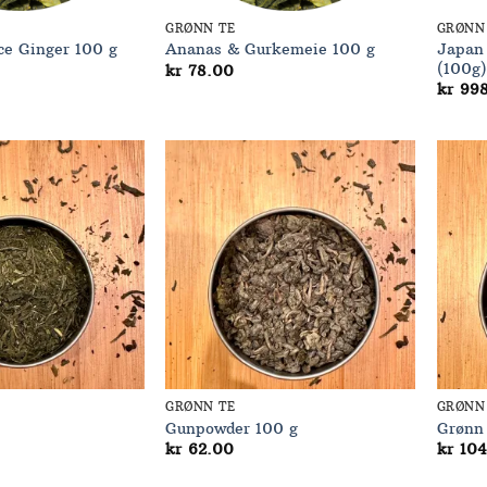
GRØNN TE
GRØNN
Japan 
ce Ginger 100 g
Ananas & Gurkemeie 100 g
(100g)
kr
78.00
kr
998
Add to
Add to
Wishlist
Wishlist
GRØNN TE
GRØNN
Gunpowder 100 g
Grønn
kr
62.00
kr
104