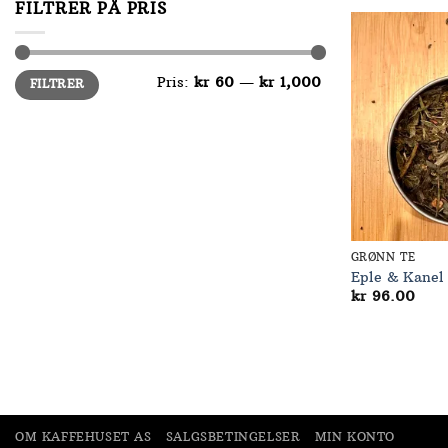
FILTRER PÅ PRIS
Min.
Makspris
Pris:
kr 60
—
kr 1,000
FILTRER
pris
GRØNN TE
Eple & Kanel
kr
96.00
OM KAFFEHUSET AS
SALGSBETINGELSER
MIN KONTO