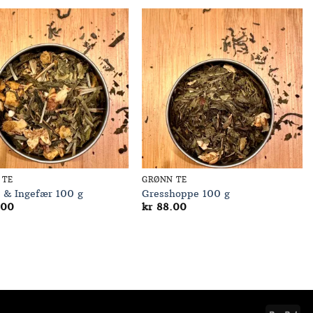
Add to
Add to
Wishlist
Wishlist
 TE
GRØNN TE
 & Ingefær 100 g
Gresshoppe 100 g
.00
kr
88.00