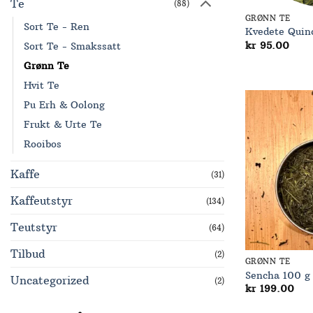
Te
(88)
GRØNN TE
Sort Te - Ren
Kvedete Quin
kr
95.00
Sort Te - Smakssatt
Grønn Te
Hvit Te
Pu Erh & Oolong
Frukt & Urte Te
Rooibos
Kaffe
(31)
Kaffeutstyr
(134)
Teutstyr
(64)
Tilbud
(2)
GRØNN TE
Sencha 100 g
Uncategorized
(2)
kr
199.00