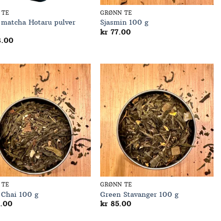
 TE
GRØNN TE
matcha Hotaru pulver
Sjasmin 100 g
kr
77.00
.00
Add to
Add to
Wishlist
Wishlist
 TE
GRØNN TE
 Chai 100 g
Green Stavanger 100 g
.00
kr
85.00