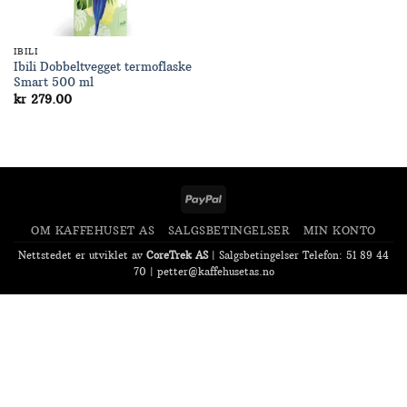
IBILI
Ibili Dobbeltvegget termoflaske
Smart 500 ml
kr
279.00
PayPal
OM KAFFEHUSET AS
SALGSBETINGELSER
MIN KONTO
Nettstedet er utviklet av
CoreTrek AS
|
Salgsbetingelser
Telefon: 51 89 44
70 |
petter@kaffehusetas.no