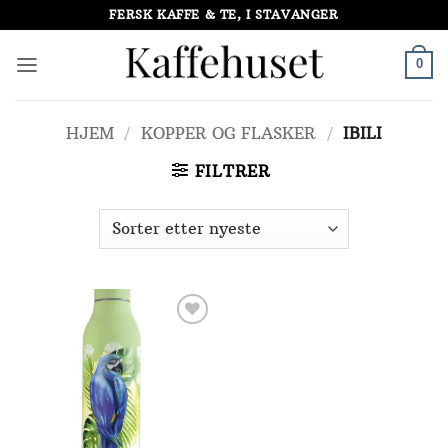
Skip
FERSK KAFFE & TE, I STAVANGER
to
content
0
HJEM
/
KOPPER OG FLASKER
/
IBILI
FILTRER
Add to
Wishlist