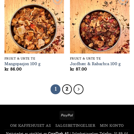
Add to
Add to
Wishlist
Wishlist
FRUKT & URTE TE
FRUKT & URTE TE
Mangopasjon 100 g
Jordbær & Rabarbra 100 g
kr
86.00
kr
87.00
1
2
PayPal
OM KAFFEHUSET AS
SALGSBETINGELSER
MIN KONTO
Nettstedet er utviklet av
CoreTrek AS
|
Salgsbetingelser
Telefon: 51 89 44