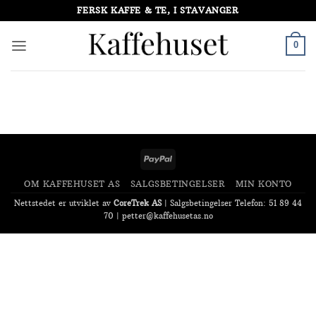
Skip
FERSK KAFFE & TE, I STAVANGER
to
content
0
PayPal
OM KAFFEHUSET AS
SALGSBETINGELSER
MIN KONTO
Nettstedet er utviklet av
CoreTrek AS
|
Salgsbetingelser
Telefon: 51 89 44
70 |
petter@kaffehusetas.no