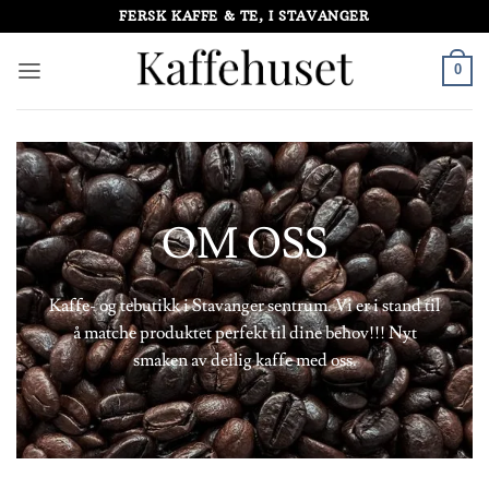
Skip
FERSK KAFFE & TE, I STAVANGER
to
content
0
OM OSS
Kaffe- og tebutikk i Stavanger sentrum. Vi er i stand til
å matche produktet perfekt til dine behov!!! Nyt
smaken av deilig kaffe med oss.