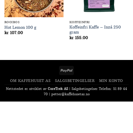
ROOIBOS
KOFFEINFRI
Koffeinfri Kaffe – Inzá 250
Hot Lemon 100 g
gram
kr
107.00
kr
155.00
PayPal
OM KAFFEHUSET AS
SALGSBETINGELSER
MIN KONTO
Nettstedet er utviklet av
CoreTrek AS
|
Salgsbetingelser
Telefon: 51 89 44
70 |
petter@kaffehusetas.no