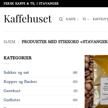
Skip
FERSK KAFFE & TE, I STAVANGER
to
content
KAFFE
TE
KAFFEUT
HJEM
/
PRODUKTER MED STIKKORD «STAVANGER
KATEGORIER
Sukker og søt
(16)
Kopper og flasker
(51)
Gavekort
(0)
Godbiter
(13)