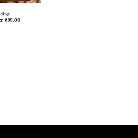
nding
Prisområde:
kr
639.00
kr 160.00
til
kr 639.00