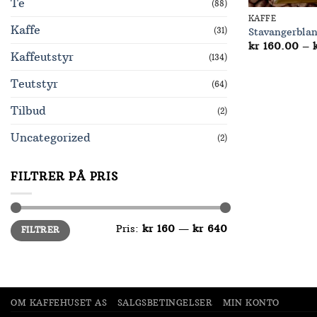
Te
(88)
KAFFE
Kaffe
(31)
Stavangerbla
kr
160.00
–
Kaffeutstyr
(134)
Teutstyr
(64)
Tilbud
(2)
Uncategorized
(2)
FILTRER PÅ PRIS
Min.
Makspris
Pris:
kr 160
—
kr 640
FILTRER
pris
OM KAFFEHUSET AS
SALGSBETINGELSER
MIN KONTO