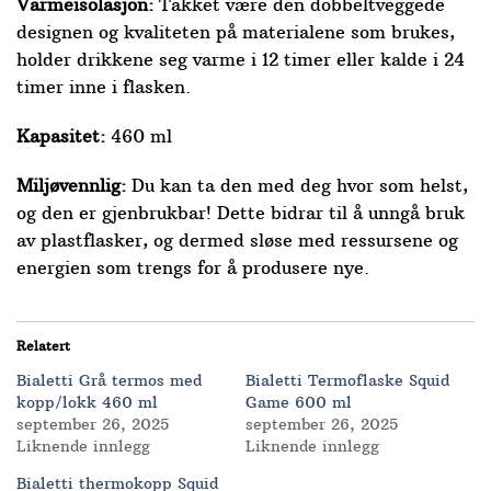
Varmeisolasjon:
Takket være den dobbeltveggede
designen og kvaliteten på materialene som brukes,
holder drikkene seg varme i 12 timer eller kalde i 24
timer inne i flasken.
Kapasitet:
460 ml
Miljøvennlig:
Du kan ta den med deg hvor som helst,
og den er gjenbrukbar! Dette bidrar til å unngå bruk
av plastflasker, og dermed sløse med ressursene og
energien som trengs for å produsere nye.
Relatert
Bialetti Grå termos med
Bialetti Termoflaske Squid
kopp/lokk 460 ml
Game 600 ml
september 26, 2025
september 26, 2025
Liknende innlegg
Liknende innlegg
Bialetti thermokopp Squid