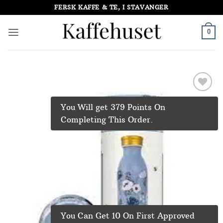
Skip
FERSK KAFFE & TE, I STAVANGER
to
content
0
Add to
You Will get 379 Points On
Wishlist
Completing This Order.
You Can Get 10 On First Approved