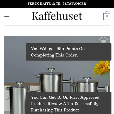
Skip
FERSK KAFFE & TE, I STAVANGER
to
content
0
You Will get 995 Points On
Add to
Completing This Order.
Wishlist
You Can Get 10 On First Approved
Product Review After Successfully
Purchasing This Product