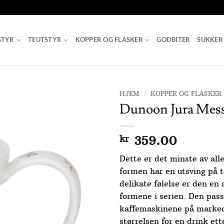
STYR
TEUTSTYR
KOPPER OG FLASKER
GODBITER
SUKKER
HJEM
/
KOPPER OG FLASKER
Dunoon Jura Mess
Add to
Wishlist
kr
359.00
Dette er det minste av all
formen har en utsving på 
delikate følelse er den en 
formene i serien. Den pas
kaffemaskinene på marked
størrelsen for en drink et