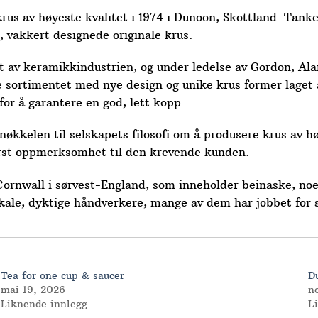
us av høyeste kvalitet i 1974 i Dunoon, Skottland. Tanke
, vakkert designede originale krus.
rtet av keramikkindustrien, og under ledelse av Gordon, 
 sortimentet med nye design og unike krus former laget a
or å garantere en god, lett kopp.
nøkkelen til selskapets filosofi om å produsere krus av hø
ørst oppmerksomhet til den krevende kunden.
Cornwall i sørvest-England, som inneholder beinaske, no
okale, dyktige håndverkere, mange av dem har jobbet for 
Tea for one cup & saucer
D
mai 19, 2026
n
Liknende innlegg
L