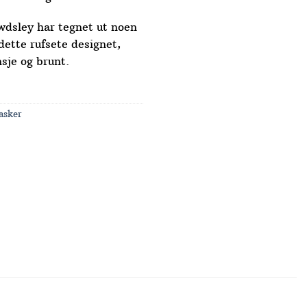
wdsley har tegnet ut noen
 dette rufsete designet,
sje og brunt.
asker