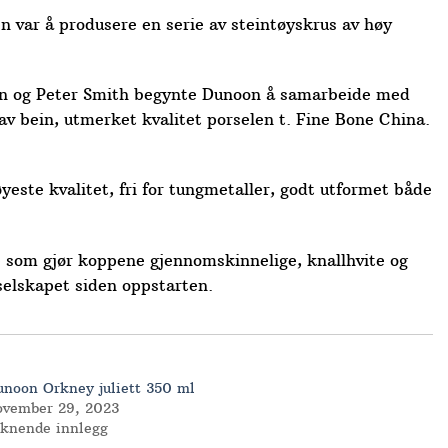
n var å produsere en serie av steintøyskrus av høy
Alan og Peter Smith begynte Dunoon å samarbeide med
v bein, utmerket kvalitet porselen t. Fine Bone China.
yeste kvalitet, fri for tungmetaller, godt utformet både
e som gjør koppene gjennomskinnelige, knallhvite og
selskapet siden oppstarten.
unoon Orkney juliett 350 ml
ovember 29, 2023
iknende innlegg