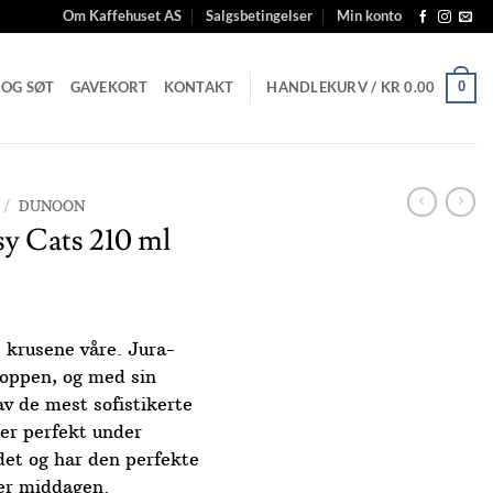
Om Kaffehuset AS
Salgsbetingelser
Min konto
 OG SØT
GAVEKORT
KONTAKT
HANDLEKURV /
KR
0.00
0
/
DUNOON
y Cats 210 ml
e krusene våre. Jura-
toppen, og med sin
av de mest sofistikerte
ser perfekt under
et og har den perfekte
ter middagen.