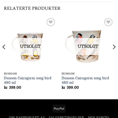
RELATERTE PRODUKTER
Add to
Add to
Wishlist
Wishlist
UTSOLGT
UTSOLGT
DUNOON
DUNOON
Dunoon Cairngorm song bird
Dunoon Cairngorm song bird
480 ml
480 ml
kr
399.00
kr
399.00
PayPal
OM KAFFEHUSET AS
SALGSBETINGELSER
MIN KONTO