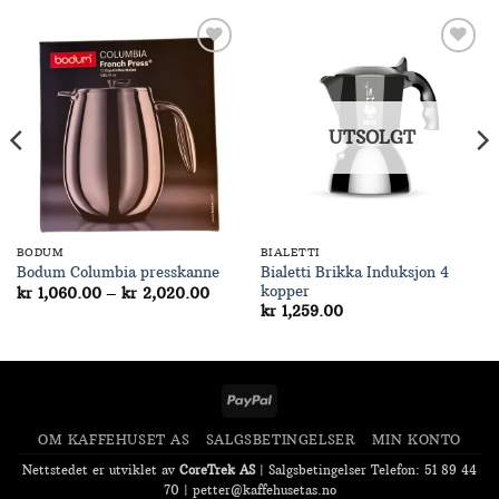
Add to
Add to
Wishlist
Wishlist
UTSOLGT
BODUM
BIALETTI
Bialetti Brikka Induksjon 4
Bodum Columbia presskanne
kopper
Prisområde:
kr
1,060.00
–
kr
2,020.00
kr 1,060.00
kr
1,259.00
til
kr 2,020.00
PayPal
OM KAFFEHUSET AS
SALGSBETINGELSER
MIN KONTO
Nettstedet er utviklet av
CoreTrek AS
|
Salgsbetingelser
Telefon: 51 89 44
70 |
petter@kaffehusetas.no