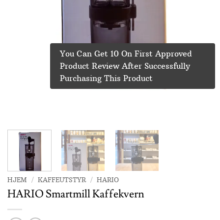
You Can Get 10 On First Approved
Product Review After Successfully
Purchasing This Product
HJEM
/
KAFFEUTSTYR
/
HARIO
HARIO Smartmill Kaffekvern