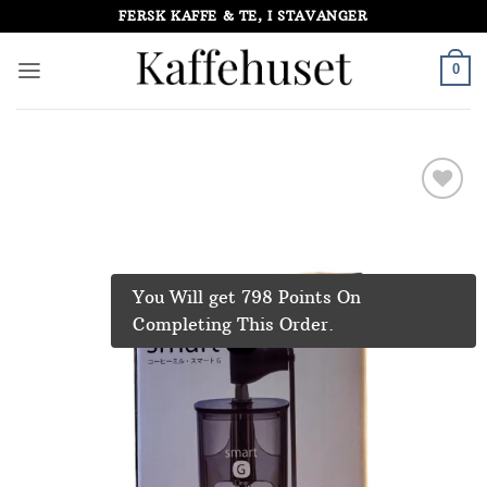
Skip
FERSK KAFFE & TE, I STAVANGER
to
content
0
Add to
Wishlist
You Will get 798 Points On
Completing This Order.