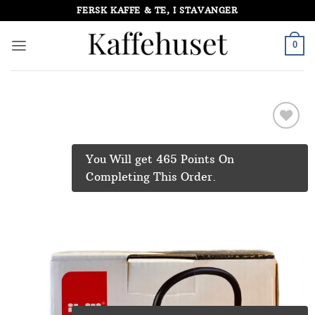
Skip
FERSK KAFFE & TE, I STAVANGER
to
content
0
Add to
Wishlist
You Will get 465 Points On
Completing This Order.