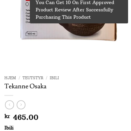
You Can Get 10 On First Approved
Product Review After Successfully
Purchasing This Product
HJEM
/
TEUTSTYR
/
IBILI
Tekanne Osaka
kr
465.00
Ibili