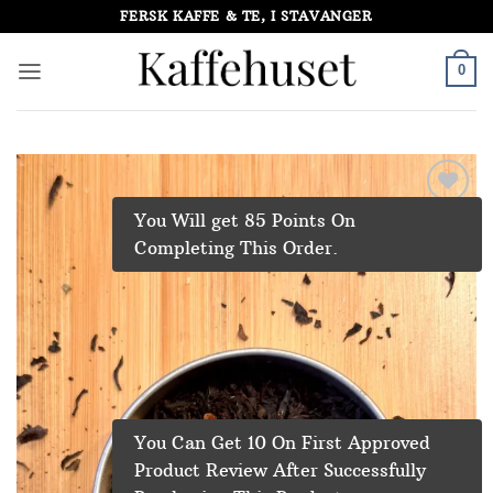
Skip
FERSK KAFFE & TE, I STAVANGER
to
content
0
You Will get 85 Points On
Add to
Wishlist
Completing This Order.
You Can Get 10 On First Approved
Product Review After Successfully