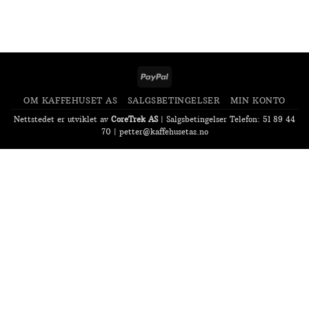
PayPal
OM KAFFEHUSET AS
SALGSBETINGELSER
MIN KONTO
Nettstedet er utviklet av
CoreTrek AS
|
Salgsbetingelser
Telefon: 51 89 44
70 |
petter@kaffehusetas.no