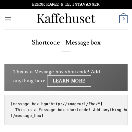
Skip
FERSK KAFFE & TE, I STAVANGER
to
content
0
Shortcode – Message box
This is a Message box shortcode! Add
anything here
LEARN MORE
[message_box bg="http://imageurl/#hex"]

  This is a Message box shortcode! Add anything her