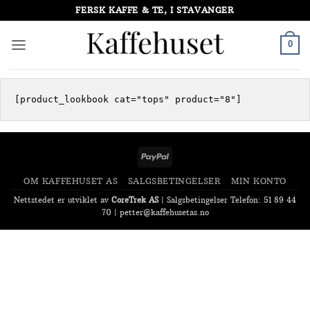
Skip
FERSK KAFFE & TE, I STAVANGER
to
content
0
PayPal
OM KAFFEHUSET AS
SALGSBETINGELSER
MIN KONTO
Nettstedet er utviklet av
CoreTrek AS
|
Salgsbetingelser
Telefon: 51 89 44
70 |
petter@kaffehusetas.no