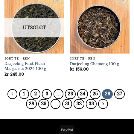
Add to
Add to
Wishlist
Wishlist
UTSOLGT
SORT TE - REN
SORT TE - REN
Darjeeling First Flush
Darjeeling Chamong 100 g
Margarets 2024 100 g
kr
156.00
kr
245.00
1
2
3
…
23
24
25
26
27
28
29
…
31
32
33
PayPal