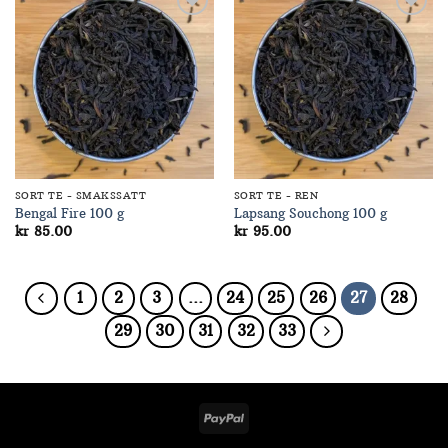
Add to
Add to
Wishlist
Wishlist
SORT TE - SMAKSSATT
SORT TE - REN
Bengal Fire 100 g
Lapsang Souchong 100 g
kr
85.00
kr
95.00
1
2
3
…
24
25
26
27
28
29
30
31
32
33
PayPal