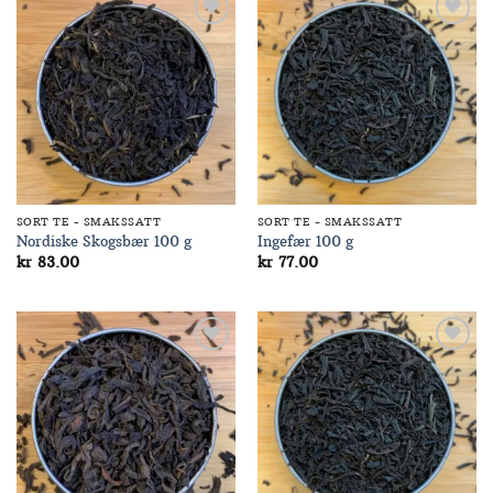
Add to
Add to
Wishlist
Wishlist
SORT TE - SMAKSSATT
SORT TE - SMAKSSATT
Nordiske Skogsbær 100 g
Ingefær 100 g
kr
83.00
kr
77.00
Add to
Add to
Wishlist
Wishlist