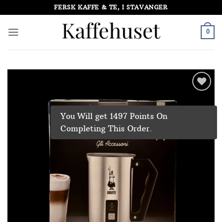
Skip
FERSK KAFFE & TE, I STAVANGER
to
content
0
Add to
Wishlist
You Will get 1497 Points On
Completing This Order.