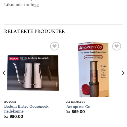
Liknende innlegg
RELATERTE PRODUKTER
Add to
Add to
Wishlist
Wishlist
BODUM
AEROPRESS
Bodum Bistro Gooseneck
Aeropress Go
hellekanne
kr
899.00
kr
980.00