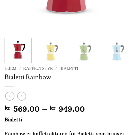
HJEM
/
KAFFEUTSTYR
/
BIALETTI
Bialetti Rainbow
Prisområde:
kr
569.00
–
kr
949.00
kr 569.00
Bialetti
til
kr 949.00
Rainbow er kaffetrakteren fra Bialetti som bringer