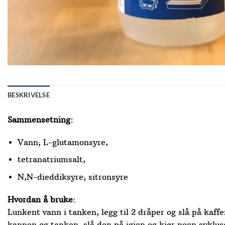
BESKRIVELSE
Sammensetning:
Vann; L-glutamonsyre,
tetranatriumsalt,
N,N-dieddiksyre; sitronsyre
Hvordan å bruke:
Lunkent vann i tanken, legg til 2 dråper og slå på kaff
kannen og tanken, slå den på igjen og kjør noen sykluse