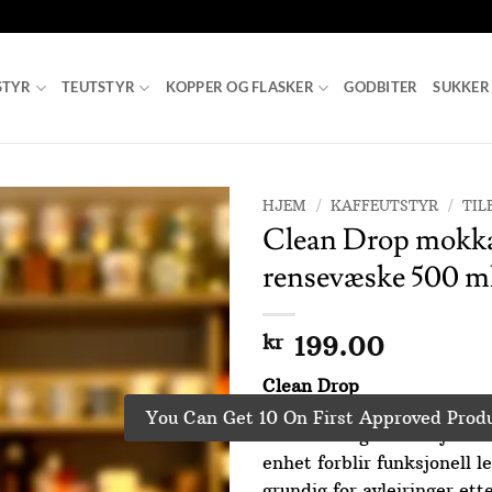
STYR
TEUTSTYR
KOPPER OG FLASKER
GODBITER
SUKKER
HJEM
/
KAFFEUTSTYR
/
TIL
Clean Drop mokka
Add to
rensevæske 500 m
Wishlist
kr
199.00
Clean Drop
You Can Get 10 On First Approved Produ
Det har lenge vært kjent a
enhet forblir funksjonell l
grundig for avleiringer ett