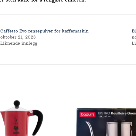
Caffetto Evo rensepulver for kaffemaskin
B
oktober 21, 2023
n
Liknende innlegg
L
Add to
Wishlist