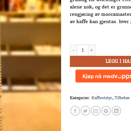
alene nok, og det er grunn
rengjøring av moccamaster
av kaffe kan gjentas. hver
Clean Drop mokka master ren
LEGG I H
Kategorier:
Kaffeutstyr
,
Tilbehør