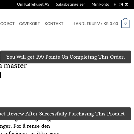
Om Kaffehuset AS
Salgsbetingelser
Min konto
 OG SØT
GAVEKORT
KONTAKT
HANDLEKURV /
KR
0.00
0
BEHØR
You Will get 199 Points On Completing This Order.
 master
l
ct Review After Successfully Purchasing This Product
t en regelmessig rengjort
enger. For å rense den
er infusjoner, er ikke vann