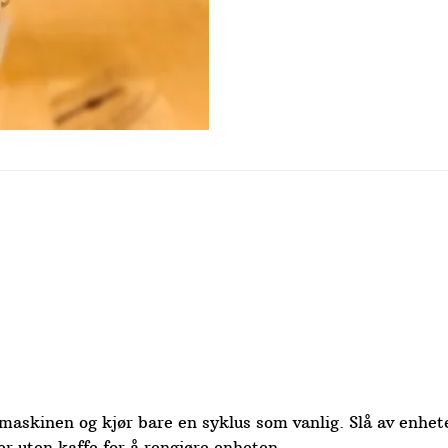
emaskinen og kjør bare en syklus som vanlig. Slå av enhet
r uten kaffe for å rengjøre enheten.