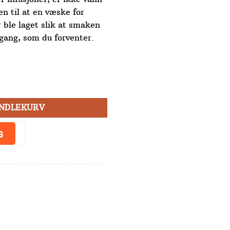
en til at en væske for
 ble laget slik at smaken
 gang, som du forventer.
sevæske 500 ml antall
ANDLEKURV