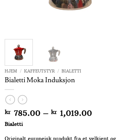
HJEM
/
KAFFEUTSTYR
/
BIALETTI
Bialetti Moka Induksjon
Prisområde:
kr
785.00
–
kr
1,019.00
kr 785.00
Bialetti
til
kr 1,019.00
Originalt europeisk produkt fra et velkjent og