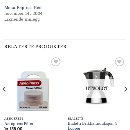
Moka Express Red
november 14, 2024
Liknende innlegg
RELATERTE PRODUKTER
Add to
Add to
Wishlist
Wishlist
UTSOLGT
AEROPRESS
BIALETTI
Bialetti Brikka Induksjon 4
Aeropress Filter
kopper
de:
kr
158.00