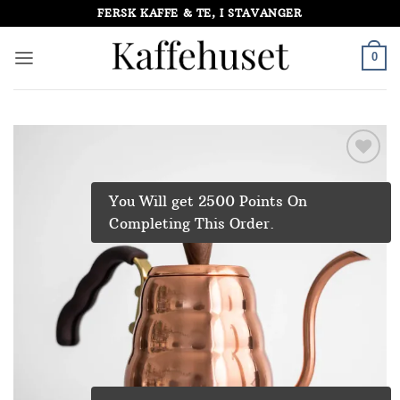
Skip
FERSK KAFFE & TE, I STAVANGER
to
content
0
Add to
Wishlist
You Will get 2500 Points On
Completing This Order.