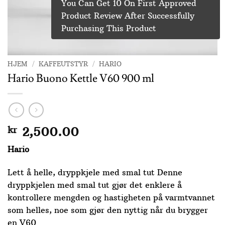
You Can Get 10 On First Approved
Product Review After Successfully
Purchasing This Product
HJEM
/
KAFFEUTSTYR
/
HARIO
Hario Buono Kettle V60 900 ml
kr
2,500.00
Hario
Lett å helle, dryppkjele med smal tut Denne
dryppkjelen med smal tut gjør det enklere å
kontrollere mengden og hastigheten på varmtvannet
som helles, noe som gjør den nyttig når du brygger
en V60.