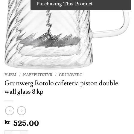
Purchasing This Product
HJEM
/
KAFFEUTSTYR
/
GRUNWERG
Grunwerg Rotolo cafeteria piston double
wall glass 8 kp
kr
525.00
Grunwerg Rotolo cafeteria piston double wall glass 8 kp antal