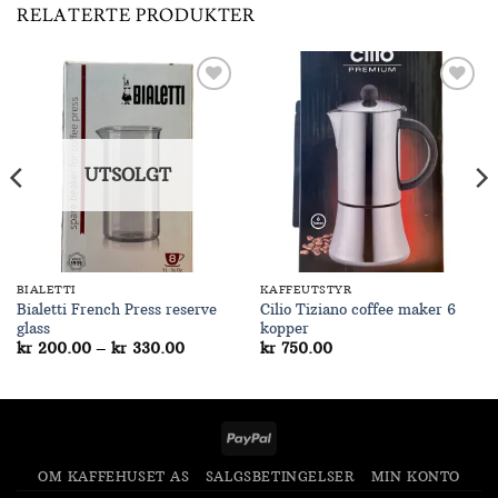
RELATERTE PRODUKTER
Add to
Add to
Wishlist
Wishlist
UTSOLGT
BIALETTI
KAFFEUTSTYR
Bialetti French Press reserve
Cilio Tiziano coffee maker 6
glass
kopper
Prisområde:
kr
200.00
–
kr
330.00
kr
750.00
kr 200.00
til
kr 330.00
PayPal
OM KAFFEHUSET AS
SALGSBETINGELSER
MIN KONTO