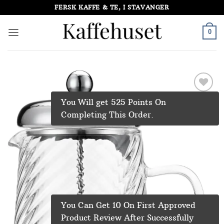
Skip
FERSK KAFFE & TE, I STAVANGER
to
content
0
Add to
You Will get 525 Points On
Wishlist
Completing This Order.
You Can Get 10 On First Approved
Product Review After Successfully