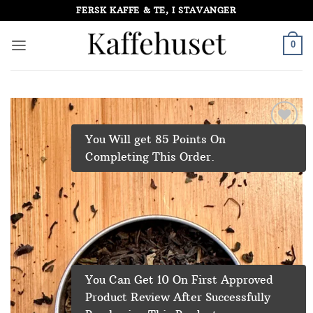
Skip
FERSK KAFFE & TE, I STAVANGER
to
content
0
You Will get 85 Points On
Add to
Wishlist
Completing This Order.
You Can Get 10 On First Approved
Product Review After Successfully